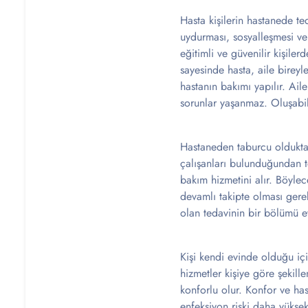
Hasta kişilerin hastanede te
uydurması, sosyalleşmesi ve 
eğitimli ve güvenilir kişile
sayesinde hasta, aile birey
hastanın bakımı yapılır. Ai
sorunlar yaşanmaz. Oluşabile
Hastaneden taburcu olduktan
çalışanları bulunduğundan te
bakım hizmetini alır. Böylece
devamlı takipte olması gere
olan tedavinin bir bölümü ev
Kişi kendi evinde olduğu içi
hizmetler kişiye göre şekill
konforlu olur. Konfor ve has
enfeksiyon riski daha yükse