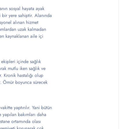
tanın sosyal hayata ayak
 bir yere sahiptir. Alanında
esyonel alınan hizmet
urumlardan uzak kalmadan
en kaynaklanan aile içi
ekipleri içinde sağlık
arak mutlu iken sağlık ve
r. Kronik hastalığı olup
nır. Ömür boyunca sürecek
kitte yaptırılır. Yani bütün
de yapılan bakımları daha
astane ortamında olası
hremiyeti korunarak çok