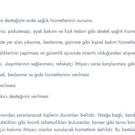
re desteğiyle evde sağlık hizmetlerinin sunumu
si, psikoterapi, ayak bakımı ve fizik tedavi gibi destek sağlık hizm
nde yer alan yıkanma, beslenme, giyinme gibi kişisel bakım hizmetl
izliklerinin yapılması ve güvenlik açısında önemli olduğundan alışver
esi, ulaşımlarının sağlanması, refakatçi ihtiyacı varsa karşılanması gi
ek, beslenme ve gıda hizmetlerinin verilmesi
erilmesi
akıcı desteğinin verilmesi
mından yararlanacak kişilerin durumları bellidir. Yatağa bağlı, kend
talıkları gibi kronik rahatsızlıkları bulunanlar, kanser gibi tanısı ko
için bakıma ihtiyacı olanlar sunulacak hizmetlere dahildir. Bu hastala