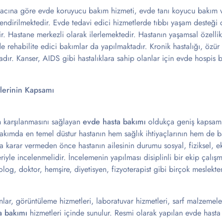
macına göre evde koruyucu bakım hizmeti, evde tanı koyucu bakım v
lendirilmektedir. Evde tedavi edici hizmetlerde tıbbı yaşam desteği
ir. Hastane merkezli olarak ilerlemektedir. Hastanın yaşamsal özelli
e rehabilite edici bakımlar da yapılmaktadır. Kronik hastalığı, özü
dır. Kanser, AIDS gibi hastalıklara sahip olanlar için evde hospis 
lerinin Kapsamı
ın karşılanmasını sağlayan
evde hasta bakımı
oldukça geniş kapsamlı 
bakımda en temel düstur hastanın hem sağlık ihtiyaçlarının hem de ba
a karar vermeden önce hastanın ailesinin durumu sosyal, fiziksel, 
yle incelenmelidir. İncelemenin yapılması disiplinli bir ekip çalışmas
olog, doktor, hemşire, diyetisyen, fizyoterapist gibi birçok meslekte
lar, görüntüleme hizmetleri, laboratuvar hizmetleri, sarf malzemeler
a bakımı
hizmetleri içinde sunulur. Resmi olarak yapılan evde hast