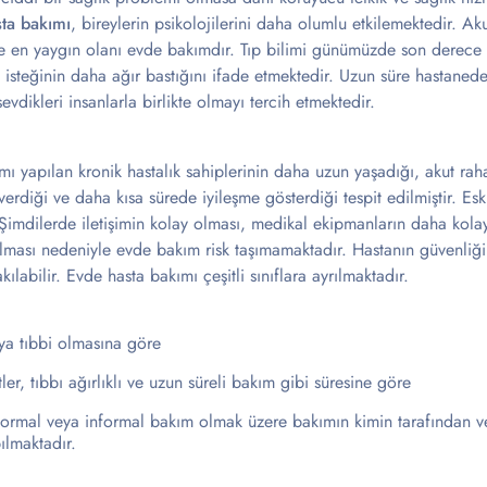
ta bakımı
, bireylerin psikolojilerini daha olumlu etkilemektedir. Aku
ve en yaygın olanı evde bakımdır. Tıp bilimi günümüzde son derece ile
 isteğinin daha ağır bastığını ifade etmektedir. Uzun süre hastaned
evdikleri insanlarla birlikte olmayı tercih etmektedir.
ı yapılan kronik hastalık sahiplerinin daha uzun yaşadığı, akut rahat
rdiği ve daha kısa sürede iyileşme gösterdiği tespit edilmiştir. Esk
 Şimdilerde iletişimin kolay olması, medikal ekipmanların daha kolay 
lması nedeniyle evde bakım risk taşımamaktadır. Hastanın güvenliği 
ılabilir. Evde hasta bakımı çeşitli sınıflara ayrılmaktadır.
ya tıbbi olmasına göre
tler, tıbbı ağırlıklı ve uzun süreli bakım gibi süresine göre
formal veya informal bakım olmak üzere bakımın kimin tarafından ve
ılmaktadır.