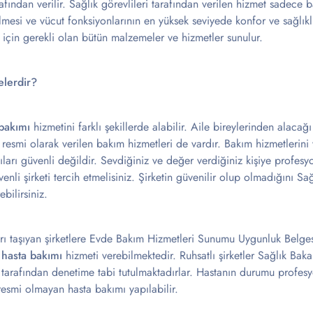
rafından verilir. Sağlık görevlileri tarafından verilen hizmet sadece ba
rilmesi ve vücut fonksiyonlarının en yüksek seviyede konfor ve sağlık
n için gerekli olan bütün malzemeler ve hizmetler sunulur.
elerdir?
bakımı
hizmetini farklı şekillerde alabilir. Aile bireylerinden alacağ
 resmi olarak verilen bakım hizmetleri de vardır. Bakım hizmetlerini 
ları güvenli değildir. Sevdiğiniz ve değer verdiğiniz kişiye profes
venli şirketi tercih etmelisiniz. Şirketin güvenilir olup olmadığını Sa
bilirsiniz.
ları taşıyan şirketlere Evde Bakım Hizmetleri Sunumu Uygunluk Belge
hasta bakımı
hizmeti verebilmektedir. Ruhsatlı şirketler Sağlık Baka
tarafından denetime tabi tutulmaktadırlar. Hastanın durumu profesy
 resmi olmayan hasta bakımı yapılabilir.