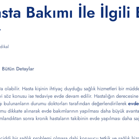
ta Bakımı İle İlgili
r
dikal
i Bütün Detaylar
sta olabilir. Hasta kişinin ihtiyaç duyduğu sağlık hizmetleri bir müdd
i söz konusu ise tedaviye evde devam edilir. Hastalığın derecesin
ığı bulunanların durumu doktorları tarafından değerlendirilerek
evde
rumu dikkate alınarak evde bakımlarının yapılması daha büyük avanta
mlandıktan sonra kronik hastaların takibinin evde yapılması daha sağ
ciddi bir sağlık problemi olmasa dahi koruyucu tetkik ve sağlık hiz