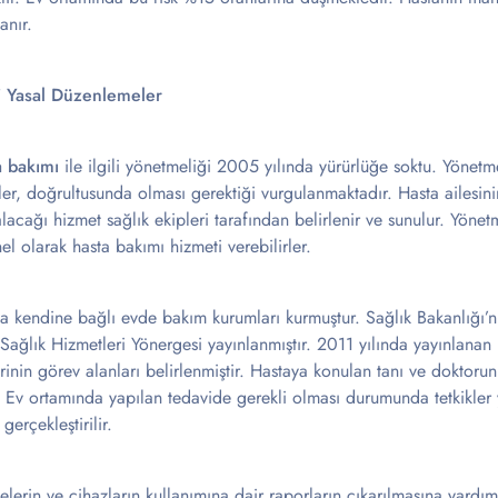
anır.
li Yasal Düzenlemeler
a bakımı
ile ilgili yönetmeliği 2005 yılında yürürlüğe soktu. Yönet
er, doğrultusunda olması gerektiği vurgulanmaktadır. Hasta ailesini
acağı hizmet sağlık ekipleri tarafından belirlenir ve sunulur. Yönetme
l olarak hasta bakımı hizmeti verebilirler.
a kendine bağlı evde bakım kurumları kurmuştur. Sağlık Bakanlığı’nın 
ğlık Hizmetleri Yönergesi yayınlanmıştır. 2011 yılında yayınlanan
rinin görev alanları belirlenmiştir. Hastaya konulan tanı ve doktorun
Ev ortamında yapılan tedavide gerekli olması durumunda tetkikler yap
gerçekleştirilir.
elerin ve cihazların kullanımına dair raporların çıkarılmasına yardım