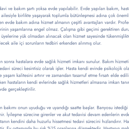
davi ve bakım şartı yoksa evde yapılabilir. Evde yapılan bakım, has
ailesiyle birlikte yaşayarak toplumla bütünleşmesi adına çok önemli
rden evde bakım adına hizmet almanın çeşitli avantajları vardır. Prof
lerinin yaşamlarına engel olmaz. Çalışma gibi geçimi gerektiren d
le üyelerine yük olmadan alınacak olan hizmet sayesinde tükenmişlikt
cek aile içi sorunların tedbiri erkenden alınmış olur.
 sonra hastalara evde sağlık hizmeti imkanı sunulur. Bakım hizmeti 
davi süreci kesintisiz olarak işler. Hasta kendi evinde psikolojik ol
 yaşam kalitesini artırır ve zamandan tasarruf etme fırsatı elde edili
ken hastaların kendi evlerinde sağlık hizmetleri almasına imkan ta
de gerçekleştirilir.
n bakımı onun uyuduğu ve uyandığı saatte başlar. Banyosu istediği va
enir. İyileşme sürecine girenler ve akut tedavisi devam edenlerin ev
tanın kendini daha huzurlu hissetmesi tedavi sürecini hızlandırır. H
ktir. Ev ortamında bu risk %15 oranlarına düşmektedir. Hastanın ma