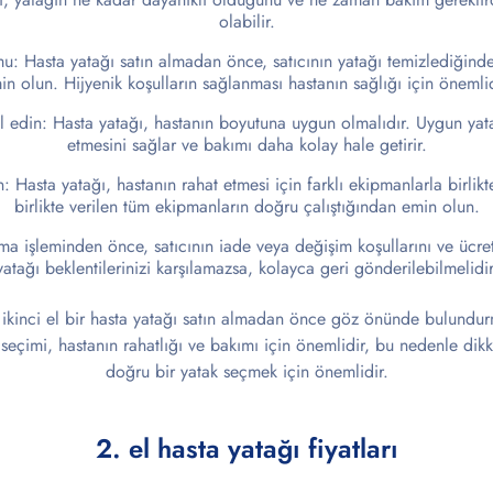
olabilir.
mu: Hasta yatağı satın almadan önce, satıcının yatağı temizlediğind
in olun. Hijyenik koşulların sağlanması hastanın sağlığı için önemlid
l edin: Hasta yatağı, hastanın boyutuna uygun olmalıdır. Uygun yat
etmesini sağlar ve bakımı daha kolay hale getirir.
: Hasta yatağı, hastanın rahat etmesi için farklı ekipmanlarla birlikt
birlikte verilen tüm ekipmanların doğru çalıştığından emin olun.
lma işleminden önce, satıcının iade veya değişim koşullarını ve ücre
yatağı beklentilerinizi karşılamazsa, kolayca geri gönderilebilmelidir
, ikinci el bir hasta yatağı satın almadan önce göz önünde bulund
ı seçimi, hastanın rahatlığı ve bakımı için önemlidir, bu nedenle dik
doğru bir yatak seçmek için önemlidir.
2. el hasta yatağı fiyatları