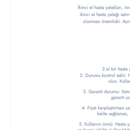
İkinci el hasta yatakları, ö
ikinci el hasta yatağı sat
olunması önemlidir. Ayrıc
2.el bir hasta
Durumu kontrol edin: Ha
olun. Kulla
Garanti durumu: Satıc
garanti y
Fiyat karşılaştırması ya
kalite sağlamaz, 
Kullanım ömrü: Hasta ya
ve hangi sıklıkta kullanıld