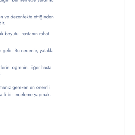
en ve dezenfekte ettiğinden
ir.
ak boyutu, hastanın rahat
e gelir. Bu nedenle, yatakla
tlerini öğrenin. Eğer hasta
.
urmanız gereken en önemli
katli bir inceleme yapmak,