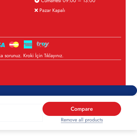
Cumartesi 09:00 – 13:00
Pazar Kapalı
a sorunuz. Kroki İçin
Tıklayınız
.
Compare
Remove all products