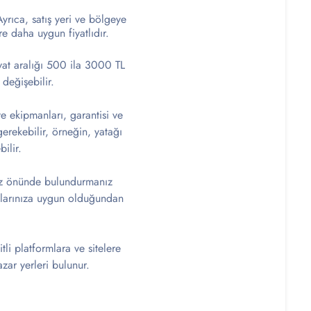
Ayrıca, satış yeri ve bölgeye
öre daha uygun fiyatlıdır.
iyat aralığı 500 ila 3000 TL
değişebilir.
ve ekipmanları, garantisi ve
gerekebilir, örneğin, yatağı
ilir.
göz önünde bulundurmanız
açlarınıza uygun olduğundan
itli platformlara ve sitelere
zar yerleri bulunur.