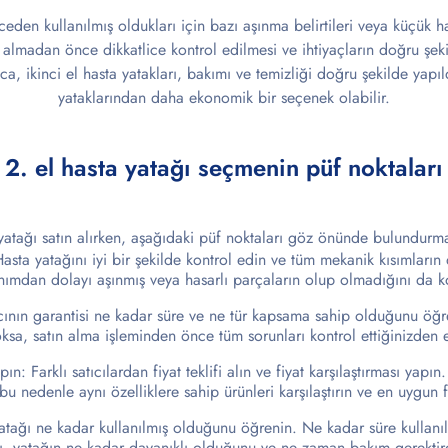
nceden kullanılmış oldukları için bazı aşınma belirtileri veya küçük h
ın almadan önce dikkatlice kontrol edilmesi ve ihtiyaçların doğru şe
a, ikinci el hasta yatakları, bakımı ve temizliği doğru şekilde yapıld
yataklarından daha ekonomik bir seçenek olabilir.
2. el hasta yatağı seçmenin püf noktaları
 yatağı satın alırken, aşağıdaki püf noktaları göz önünde bulundurm
sta yatağını iyi bir şekilde kontrol edin ve tüm mekanik kısımların
nımdan dolayı aşınmış veya hasarlı parçaların olup olmadığını da k
ının garantisi ne kadar süre ve ne tür kapsama sahip olduğunu öğre
oksa, satın alma işleminden önce tüm sorunları kontrol ettiğinizden 
pın: Farklı satıcılardan fiyat teklifi alın ve fiyat karşılaştırması yapın
bu nedenle aynı özelliklere sahip ürünleri karşılaştırın ve en uygun fi
tağı ne kadar kullanılmış olduğunu öğrenin. Ne kadar süre kullanıld
ığı, yatağın ne kadar dayanıklı olduğunu ve ne zaman bakım gerekti