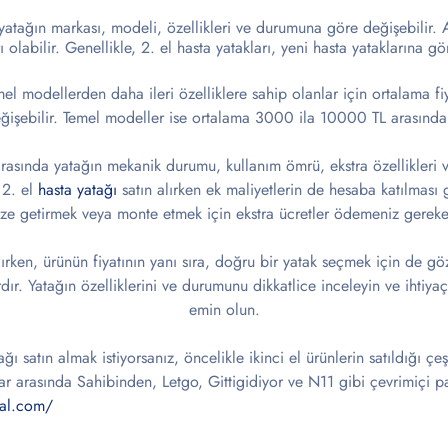
, yatağın markası, modeli, özellikleri ve durumuna göre değişebilir. 
rı olabilir. Genellikle, 2. el hasta yatakları, yeni hasta yataklarına g
temel modellerden daha ileri özelliklere sahip olanlar için ortalama f
ğişebilir. Temel modeller ise ortalama 3000 ila 10000 TL arasında 
 arasında yatağın mekanik durumu, kullanım ömrü, ekstra özellikleri 
 2. el
hasta yatağı
satın alırken ek maliyetlerin de hesaba katılması 
ize getirmek veya monte etmek için ekstra ücretler ödemeniz gerekeb
lırken, ürünün fiyatının yanı sıra, doğru bir yatak seçmek için de 
rdır. Yatağın özelliklerini ve durumunu dikkatlice inceleyin ve ihtiy
emin olun.
ğı satın almak istiyorsanız, öncelikle ikinci el ürünlerin satıldığı çeş
lar arasında Sahibinden, Letgo, Gittigidiyor ve N11 gibi çevrimiçi pa
al.com/