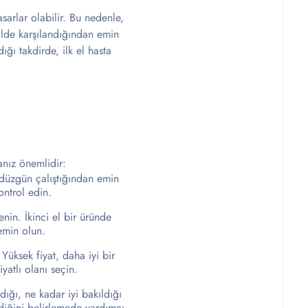
asarlar olabilir. Bu nedenle,
kilde karşılandığından emin
ığı takdirde, ilk el hasta
anız önemlidir:
 düzgün çalıştığından emin
ontrol edin.
nin. İkinci el bir üründe
emin olun.
. Yüksek fiyat, daha iyi bir
yatlı olanı seçin.
ığı, ne kadar iyi bakıldığı
rdiğini belirlemede yardımcı