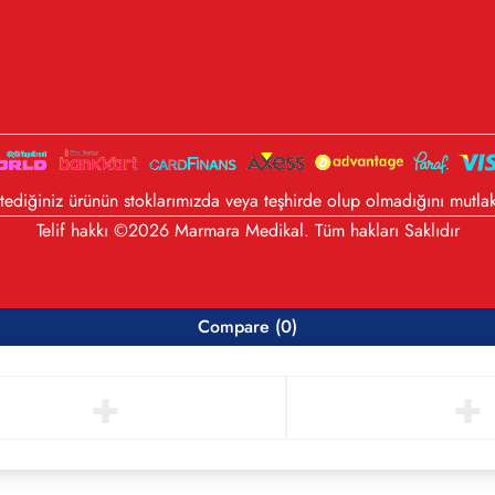
diğiniz ürünün stoklarımızda veya teşhirde olup olmadığını mutlak
Telif hakkı ©2026 Marmara Medikal. Tüm hakları Saklıdır
Compare
(0)