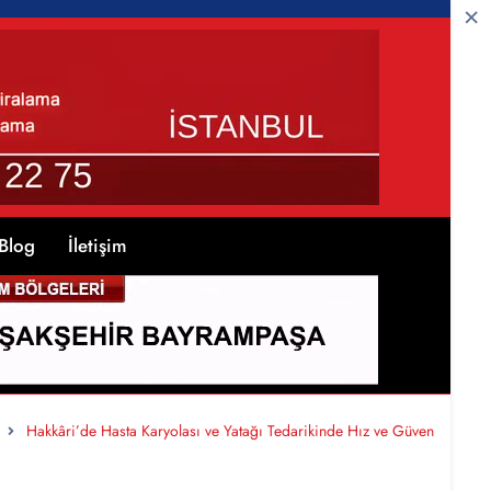
Blog
İletişim
Hakkâri’de Hasta Karyolası ve Yatağı Tedarikinde Hız ve Güven