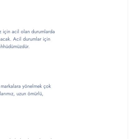
ız için acil olan durumlarda
olacak. Acil durumlar için
taahhüdümüzdür.
ir markalara yönelmek çok
nlarımız, uzun ömürlü,