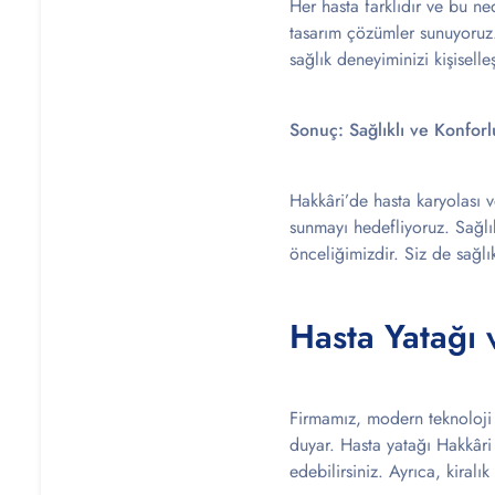
Her hasta farklıdır ve bu ned
tasarım çözümler sunuyoruz. 
sağlık deneyiminizi kişiselleş
Sonuç: Sağlıklı ve Konforl
Hakkâri’de hasta karyolası v
sunmayı hedefliyoruz. Sağlı
önceliğimizdir. Siz de sağlı
Hasta Yatağı 
Firmamız, modern teknoloji k
duyar. Hasta yatağı Hakkâri t
edebilirsiniz. Ayrıca, kiral