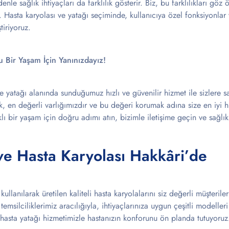
enle sağlık ihtiyaçları da farklılık gösterir. Biz, bu farklılıkları g
Hasta karyolası ve yatağı seçiminde, kullanıcıya özel fonksiyonlar v
tiriyoruz.
u Bir Yaşam İçin Yanınızdayız!
e yatağı alanında sunduğumuz hızlı ve güvenilir hizmet ile sizlere s
k, en değerli varlığımızdır ve bu değeri korumak adına size en iyi 
klı bir yaşam için doğru adımı atın, bizimle iletişime geçin ve sağlı
ve Hasta Karyolası Hakkâri’de
ullanılarak üretilen kaliteli hasta karyolalarını siz değerli müşteril
emsilciliklerimiz aracılığıyla, ihtiyaçlarınıza uygun çeşitli modeller
ık hasta yatağı hizmetimizle hastanızın konforunu ön planda tutuyoruz