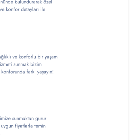
öz önünde bulundurarak özel
e konfor detayları ile
ağlıklı ve konforlu bir yaşam
hizmeti sunmak bizim
k konforunda farkı yaşayın!
erimize sunmaktan gurur
i uygun fiyatlarla temin
.