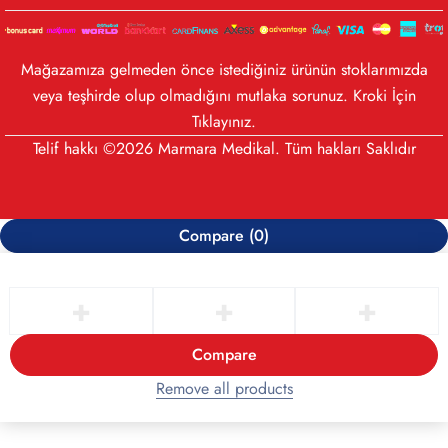
Mağazamıza gelmeden önce istediğiniz ürünün stoklarımızda
veya teşhirde olup olmadığını mutlaka sorunuz. Kroki İçin
Tıklayınız
.
Telif hakkı ©2026 Marmara Medikal. Tüm hakları Saklıdır
Compare
(0)
Compare
Remove all products