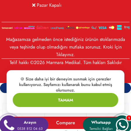
Pazar Kapalı
Mağazamıza gelmeden önce istediğiniz ürünün stoklarımızda
veya teşhirde olup olmadığını mutlaka sorunuz. Kroki İçin
Tıklayınız
.
Telif hakkı ©2026 Marmara Medikal. Tüm hakları Saklıdır
🍪 Size daha iyi bir deneyim sunmak için çerezler
kullanıyoruz. Sayfamızı kullanarak bunu kabul etmiş
Compare
(0)
olursunuz.
TAMAM
1
Arayın
Compare
Whatsapp
0538 812 04 63
Temsilci Bağlan