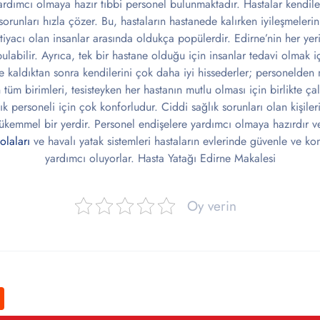
ardımcı olmaya hazır tıbbi personel bulunmaktadır. Hastalar kendil
orunları hızla çözer. Bu, hastaların hastanede kalırken iyileşmelerini
tiyacı olan insanlar arasında oldukça popülerdir. Edirne’nin her yeri
ulabilir. Ayrıca, tek bir hastane olduğu için insanlar tedavi olmak 
e kaldıktan sonra kendilerini çok daha iyi hissederler; personelde
 tüm birimleri, tesisteyken her hastanın mutlu olması için birlikte çal
k personeli için çok konforludur. Ciddi sağlık sorunları olan kişiler
mükemmel bir yerdir. Personel endişelere yardımcı olmaya hazırdır v
olaları
ve havalı yatak sistemleri hastaların evlerinde güvenle ve kon
yardımcı oluyorlar. Hasta Yatağı Edirne Makalesi
Oy verin