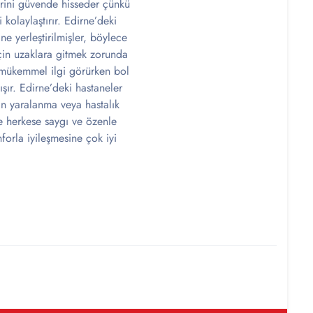
erini güvende hisseder çünkü
 kolaylaştırır. Edirne’deki
ne yerleştirilmişler, böylece
için uzaklara gitmek zorunda
n mükemmel ilgi görürken bol
ışır. Edirne’deki hastaneler
in yaralanma veya hastalık
e herkese saygı ve özenle
forla iyileşmesine çok iyi