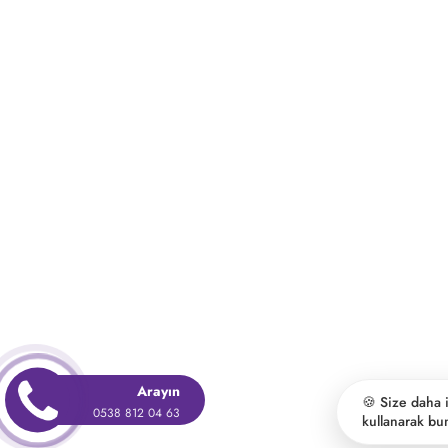
Arayın
🍪 Size daha 
0538 812 04 63
kullanarak bu