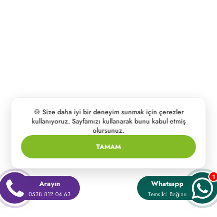
🍪 Size daha iyi bir deneyim sunmak için çerezler
kullanıyoruz. Sayfamızı kullanarak bunu kabul etmiş
olursunuz.
TAMAM
1
Arayın
Whatsapp
0538 812 04 63
Temsilci Bağlan