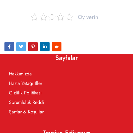
Oy verin
Sayfalar
Hakkımızda
Hasta Yatağı İller
Gizlilik Politikası
Sorumluluk Reddi
Şartlar & Koşullar
Tavsiye Ediyoruz