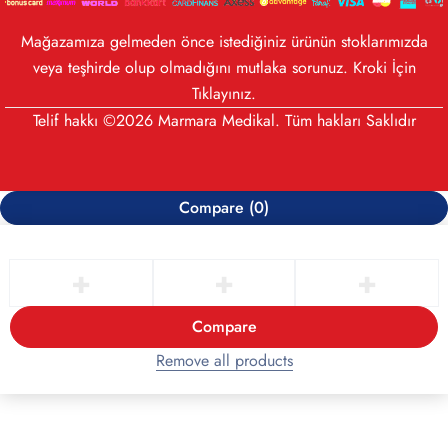
Mağazamıza gelmeden önce istediğiniz ürünün stoklarımızda
veya teşhirde olup olmadığını mutlaka sorunuz. Kroki İçin
Tıklayınız
.
Telif hakkı ©2026 Marmara Medikal. Tüm hakları Saklıdır
Compare
(0)
Compare
Remove all products