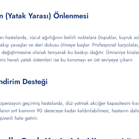
ın (Yatak Yarası) Önlenmesi
n hastalarda, vücut ağırlığının belirli noktalara (topuklar, kuyruk s
 akışı yavaşlar ve deri dokusu ölmeye başlar. Profesyonel karyolala
k değiştirmesine olanak tanıyarak bu baskıyı dağıtır. Ümraniye kir
iz havalı yatak sistemleri ise bu korumayı en üst seviyeye çıkarır.
ndirim Desteği
 operasyon geçirmiş hastalarda, düz yatmak akciğer kapasitesini kısı
ryolanın sırt kısmının 90 dereceye kadar kaldırılabilmesi, hastanın da
üvenli hale getirir.