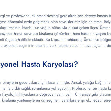
evgi ve profesyonel ekipman desteği gerektiren son derece hassas b
eşme dönemini evde geçirecek olan sevdiklerimiz için en temel ihtiy
oluşturmaktır. İstanbul’un yoğun nüfusuyla dikkat çeken ilçesi Ümra
ofesyonel hasta karyolası kiralama çözümleri, hem hastanın yaşam kal
emli ölçüde hafifletmektedir. Bu kapsamlı rehberde, Ümraniye bölg
ğru ekipman seçiminin önemini ve kiralama sürecinin avantajlarını d
yonel Hasta Karyolası?
lı bireylerin gece uykusu için tasarlanmıştır. Ancak yatağa bağımlı vey
amanla ciddi sağlık sorunlarına yol açabilir. Profesyonel bir hasta ka
ın fizyolojik ihtiyaçlarına doğrudan yanıt verir. Ümraniye gibi ulaşım
 kiralama yöntemiyle en üst segment yataklara erişmek, tedavi süre