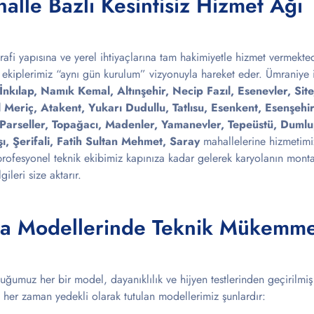
lle Bazlı Kesintisiz Hizmet Ağı
fi yapısına ve yerel ihtiyaçlarına tam hakimiyetle hizmet vermektedir
ik ekiplerimiz “aynı gün kurulum” vizyonuyla hareket eder. Ümraniye 
kılap, Namık Kemal, Altınşehir, Necip Fazıl, Esenevler, Sit
l Meriç, Atakent, Yukarı Dudullu, Tatlısu, Esenkent, Esenşeh
Parseller, Topağacı, Madenler, Yamanevler, Tepeüstü, Dumlu
ı, Şerifali, Fatih Sultan Mehmet, Saray
mahallelerine hizmetimiz
rofesyonel teknik ekibimiz kapınıza kadar gelerek karyolanın montajı
ileri size aktarır.
ola Modellerinde Teknik Mükemme
ğumuz her bir model, dayanıklılık ve hijyen testlerinden geçirilmiş
her zaman yedekli olarak tutulan modellerimiz şunlardır: