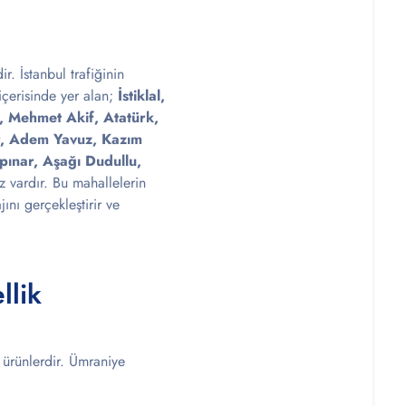
. İstanbul trafiğinin
içerisinde yer alan;
İstiklal,
e, Mehmet Akif, Atatürk,
ir, Adem Yavuz, Kazım
pınar, Aşağı Dudullu,
 vardır. Bu mahallelerin
nı gerçekleştirir ve
llik
 ürünlerdir. Ümraniye