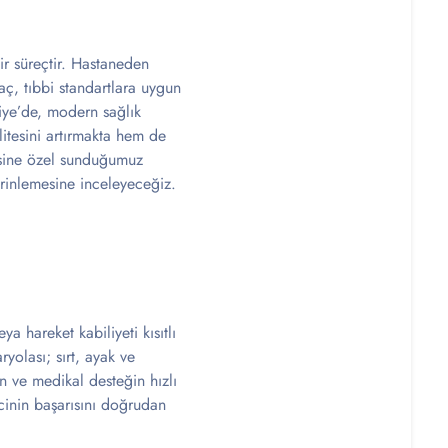
ir süreçtir. Hastaneden
aç, tıbbi standartlara uygun
niye’de, modern sağlık
itesini artırmakta hem de
esine özel sunduğumuz
erinlemesine inceleyeceğiz.
a hareket kabiliyeti kısıtlı
ryolası; sırt, ayak ve
ın ve medikal desteğin hızlı
cinin başarısını doğrudan