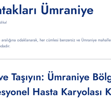
atakları Ümraniye
ikal
aralığına odaklanarak, her cümlesi benzersiz ve Ümraniye mahalle 
ıdadır.
ve Taşıyın: Ümraniye Böl
esyonel Hasta Karyolası 