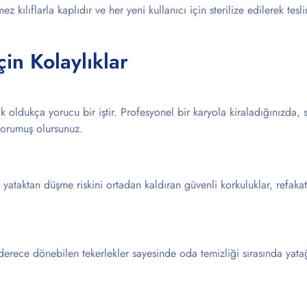
mez kılıflarla kaplıdır ve her yeni kullanıcı için sterilize edilerek tesli
çin Kolaylıklar
k oldukça yorucu bir iştir. Profesyonel bir karyola kiraladığınızda,
 korumuş olursunuz.
yataktan düşme riskini ortadan kaldıran güvenli korkuluklar, refaka
erece dönebilen tekerlekler sayesinde oda temizliği sırasında yata