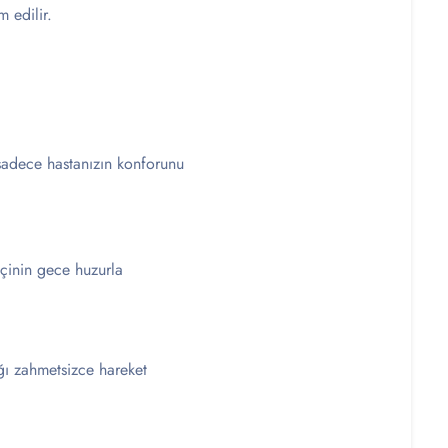
m edilir.
 sadece hastanızın konforunu
tçinin gece huzurla
ğı zahmetsizce hareket