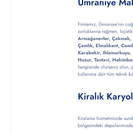
Ümraniye Maha
Firmamız, Ümraniye’nin coğra
zorluklarına rağmen, lojist
Armağanevler, Çakmak, İn
Çamlık, Elmalıkent, Cemi
Karabekir, Ihlamurkuyu, 
Huzur, Tantavi, Hekimbaş
hangisinde olursanız olun, p
kullanıma dair tüm teknik bilg
Kiralık Kary
Kiralama hizmetimizde sundu
bölgesindeki depolarımızda 