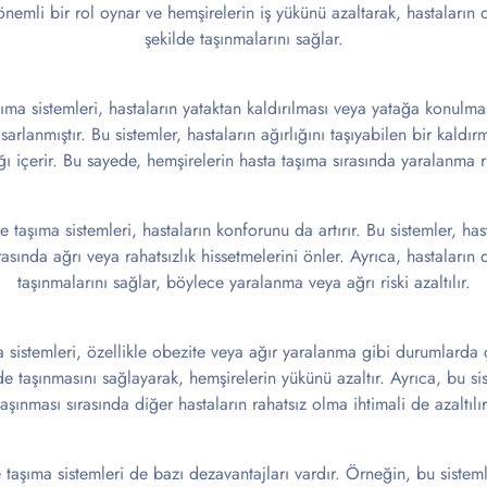
önemli bir rol oynar ve hemşirelerin iş yükünü azaltarak, hastaların 
şekilde taşınmalarını sağlar.
ıma sistemleri, hastaların yataktan kaldırılması veya yatağa konulmas
asarlanmıştır. Bu sistemler, hastaların ağırlığını taşıyabilen bir kald
ı içerir. Bu sayede, hemşirelerin hasta taşıma sırasında yaralanma ris
 taşıma sistemleri, hastaların konforunu da artırır. Bu sistemler, has
asında ağrı veya rahatsızlık hissetmelerini önler. Ayrıca, hastaların
taşınmalarını sağlar, böylece yaralanma veya ağrı riski azaltılır.
 sistemleri, özellikle obezite veya ağır yaralanma gibi durumlarda ç
lde taşınmasını sağlayarak, hemşirelerin yükünü azaltır. Ayrıca, bu si
taşınması sırasında diğer hastaların rahatsız olma ihtimali de azaltılır
taşıma sistemleri de bazı dezavantajları vardır. Örneğin, bu sistemle