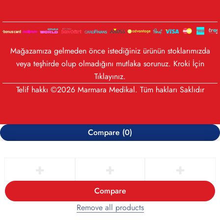
Mağazamıza gelmeden önce istediğiniz ürünün stoklarımızda
veya teşhirde olup olmadığını mutlaka sorunuz. Kroki İçin
Tıklayınız
.
Telif hakkı ©2026 Marmara Medikal. Tüm hakları Saklıdır
Compare
(0)
Compare
Remove all products