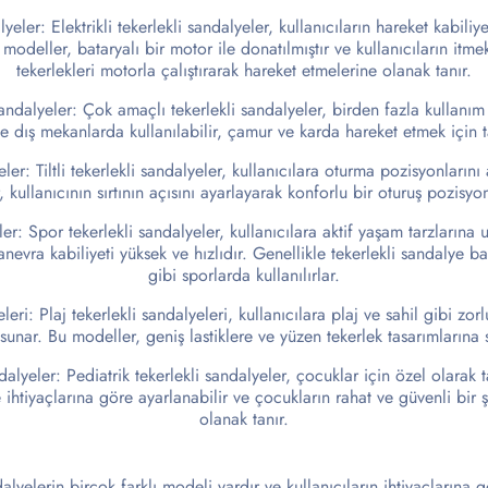
lyeler: Elektrikli tekerlekli sandalyeler, kullanıcıların hareket kabiliy
modeller, bataryalı bir motor ile donatılmıştır ve kullanıcıların itme
tekerlekleri motorla çalıştırarak hareket etmelerine olanak tanır.
ndalyeler: Çok amaçlı tekerlekli sandalyeler, birden fazla kullanım a
 dış mekanlarda kullanılabilir, çamur ve karda hareket etmek için tas
yeler: Tiltli tekerlekli sandalyeler, kullanıcılara oturma pozisyonları
 kullanıcının sırtının açısını ayarlayarak konforlu bir oturuş pozisyo
er: Spor tekerlekli sandalyeler, kullanıcılara aktif yaşam tarzlarına 
nevra kabiliyeti yüksek ve hızlıdır. Genellikle tekerlekli sandalye ba
gibi sporlarda kullanılırlar.
leri: Plaj tekerlekli sandalyeleri, kullanıcılara plaj ve sahil gibi z
sunar. Bu modeller, geniş lastiklere ve yüzen tekerlek tasarımlarına s
dalyeler: Pediatrik tekerlekli sandalyeler, çocuklar için özel olarak 
 ihtiyaçlarına göre ayarlanabilir ve çocukların rahat ve güvenli bir 
olanak tanır.
alyelerin birçok farklı modeli vardır ve kullanıcıların ihtiyaçlarına 