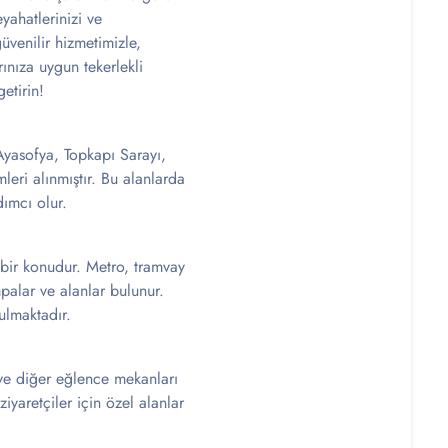
yahatlerinizi ve
üvenilir hizmetimizle,
rınıza uygun tekerlekli
etirin!
. Ayasofya, Topkapı Sarayı,
mleri alınmıştır. Bu alanlarda
dımcı olur.
i bir konudur. Metro, tramvay
mpalar ve alanlar bulunur.
ulmaktadır.
r ve diğer eğlence mekanları
iyaretçiler için özel alanlar