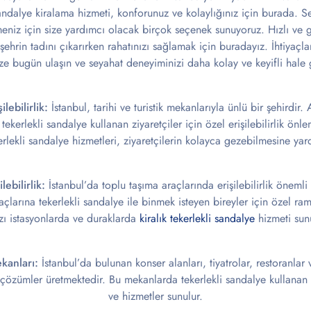
sandalye kiralama hizmeti, konforunuz ve kolaylığınız için burada. Se
irmeniz için size yardımcı olacak birçok seçenek sunuyoruz. Hızlı ve g
şehrin tadını çıkarırken rahatınızı sağlamak için buradayız. İhtiyaçla
ze bugün ulaşın ve seyahat deneyiminizi daha kolay ve keyifli hale g
ilebilirlik:
İstanbul, tarihi ve turistik mekanlarıyla ünlü bir şehirdir
ekerlekli sandalye kullanan ziyaretçiler için özel erişilebilirlik önle
kerlekli sandalye hizmetleri, ziyaretçilerin kolayca gezebilmesine yar
ebilirlik:
İstanbul’da toplu taşıma araçlarında erişilebilirlik öneml
çlarına tekerlekli sandalye ile binmek isteyen bireyler için özel ra
zı istasyonlarda ve duraklarda
kiralık tekerlekli sandalye
hizmeti sun
kanları:
İstanbul’da bulunan konser alanları, tiyatrolar, restoranla
 çözümler üretmektedir. Bu mekanlarda tekerlekli sandalye kullanan z
ve hizmetler sunulur.