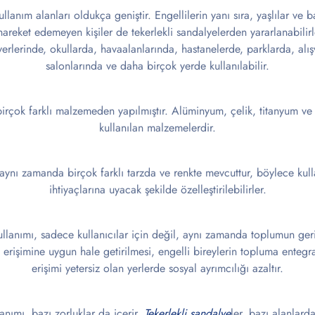
ullanım alanları oldukça geniştir. Engellilerin yanı sıra, yaşlılar ve b
areket edemeyen kişiler de tekerlekli sandalyelerden yararlanabilirle
şyerlerinde, okullarda, havaalanlarında, hastanelerde, parklarda, alı
salonlarında ve daha birçok yerde kullanılabilir.
 birçok farklı malzemeden yapılmıştır. Alüminyum, çelik, titanyum ve
kullanılan malzemelerdir.
 aynı zamanda birçok farklı tarzda ve renkte mevcuttur, böylece kull
ihtiyaçlarına uyacak şekilde özelleştirilebilirler.
kullanımı, sadece kullanıcılar için değil, aynı zamanda toplumun geri
 erişimine uygun hale getirilmesi, engelli bireylerin topluma entegra
erişimi yetersiz olan yerlerde sosyal ayrımcılığı azaltır.
lanımı, bazı zorluklar da içerir.
Tekerlekli sandalye
ler, bazı alanlarda