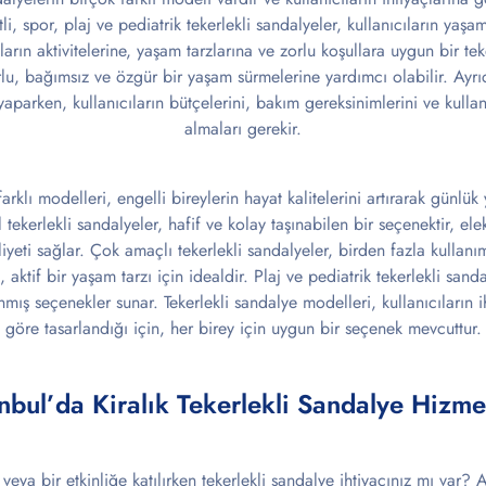
ltli, spor, plaj ve pediatrik tekerlekli sandalyeler, kullanıcıların yaşam
ıların aktivitelerine, yaşam tarzlarına ve zorlu koşullara uygun bir t
lu, bağımsız ve özgür bir yaşam sürmelerine yardımcı olabilir. Ayr
parken, kullanıcıların bütçelerini, bakım gereksinimlerini ve kullan
almaları gerekir.
farklı modelleri, engelli bireylerin hayat kalitelerini artırarak günl
tekerlekli sandalyeler, hafif ve kolay taşınabilen bir seçenektir, elekt
iyeti sağlar. Çok amaçlı tekerlekli sandalyeler, birden fazla kullanım
, aktif bir yaşam tarzı için idealdir. Plaj ve pediatrik tekerlekli sand
nmış seçenekler sunar. Tekerlekli sandalye modelleri, kullanıcıların i
göre tasarlandığı için, her birey için uygun bir seçenek mevcuttur.
anbul’da Kiralık Tekerlekli Sandalye Hizmet
veya bir etkinliğe katılırken tekerlekli sandalye ihtiyacınız mı var?