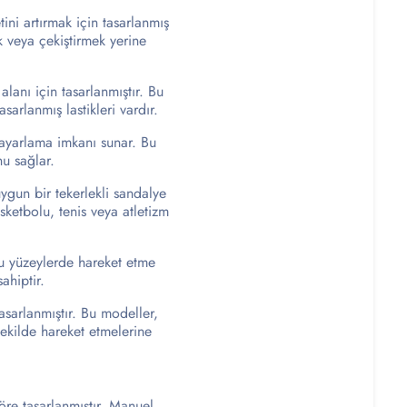
etini artırmak için tasarlanmış
k veya çekiştirmek yerine
lanı için tasarlanmıştır. Bu
arlanmış lastikleri vardır.
nı ayarlama imkanı sunar. Bu
nu sağlar.
uygun bir tekerlekli sandalye
sketbolu, tenis veya atletizm
orlu yüzeylerde hareket etme
ahiptir.
tasarlanmıştır. Bu modeller,
şekilde hareket etmelerine
göre tasarlanmıştır. Manuel,