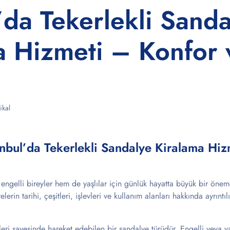
’da Tekerlekli Sand
a Hizmeti – Konfor 
kal
anbul’da Tekerlekli Sandalye Kiralama Hiz
 engelli bireyler hem de yaşlılar için günlük hayatta büyük bir önem
elerin tarihi, çeşitleri, işlevleri ve kullanım alanları hakkında ayrıntı
leri sayesinde hareket edebilen bir sandalye türüdür. Engelli veya yaş