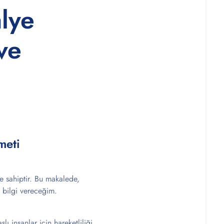
alye
ve
meti
e sahiptir. Bu makalede,
lı bilgi vereceğim.
lı insanlar için hareketliliği