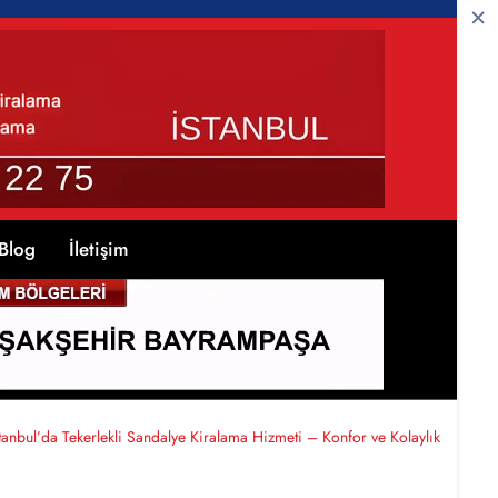
Blog
İletişim
stanbul’da Tekerlekli Sandalye Kiralama Hizmeti – Konfor ve Kolaylık