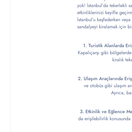
yok! İstanbul’da tekerlekli 
etkinliklerinizi keyifle geç
İstanbul’u keşfederken veya 
sandalyeyi kiralamak için bi
1. Turistik Alanlarda Eriş
Kapalıçarşı gibi bölgelerde t
kiralık te
2. Ulaşım Araçlarında Erişil
ve otobüs gibi ulaşım ara
Ayrıca, ba
3. Etkinlik ve Eğlence Me
da erişilebilirlik konusunda