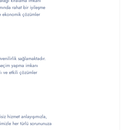
yatağı kiralama imkanı
mında rahat bir iyileşme
ize ekonomik çözümler
venilirlik sağlamaktadır.
n seçim yapma imkanı
lı ve etkili çözümler
siz hizmet anlayışımızla,
imizle her türlü sorununuza