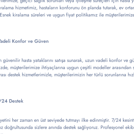
ilerimize, geçici sağlık sorunları veya iyileşme süreçleri için hasta 
iralama hizmetimiz, hastaların konforunu ön planda tutarak, ev orta
 Esnek kiralama süreleri ve uygun fiyat politikamız ile müşterilerim
 Vadeli Konfor ve Güven
ın güvenilir hasta yataklarını satışa sunarak, uzun vadeli konfor ve gü
mizde, müşterilerimize ihtiyaçlarına uygun çeşitli modeller arasında
ası destek hizmetlerimizle, müşterilerimizin her türlü sorunlarına hız
7/24 Destek
etini her zaman en üst seviyede tutmayı ilke edinmiştir. 7/24 kesinti
nız doğrultusunda sizlere anında destek sağlıyoruz. Profesyonel ekib