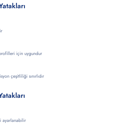
Yatakları
ir
profilleri için uygundur
on çeşitliliği sınırlıdır
Yatakları
i ayarlanabilir