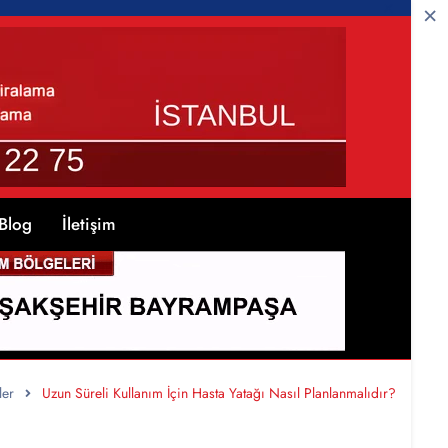
Blog
İletişim
ler
Uzun Süreli Kullanım İçin Hasta Yatağı Nasıl Planlanmalıdır?