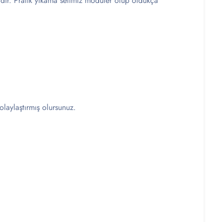
adır. Pratik yıkama setimiz modüler olup oldukça
olaylaştırmış olursunuz.