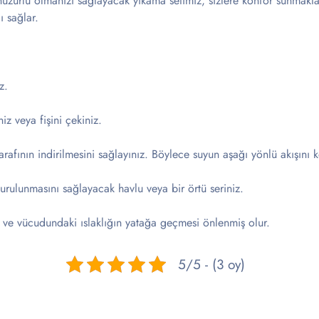
 huzurlu olmanızı sağlayacak yıkama setimiz, sizlere konfor sunmakt
ı sağlar.
z.
niz veya fişini çekiniz.
tarafının indirilmesini sağlayınız. Böylece suyun aşağı yönlü akışını k
rulunmasını sağlayacak havlu veya bir örtü seriniz.
r ve vücudundaki ıslaklığın yatağa geçmesi önlenmiş olur.
5/5 - (3 oy)