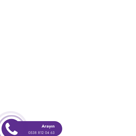
Arayın
🍪 Size daha 
0538 812 04 63
kullanarak bu