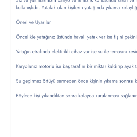
Siz ve yakınlarınızın banyo ve temizlik konusunda rahat ve
kullanışlıdır. Yatalak olan kişilerin yatağında yıkama kolaylığ
Öneri ve Uyarılar
Öncelikle yatağınız üstünde havalı yatak var ise fişini çekini
Yatağın etrafında elektirikli cihaz var ise su ile temasını kesi
Karyolanız motorlu ise baş tarafını bir miktar kaldırıp ayak 
Su geçirmez örtüyü sermeden önce kişinin yıkama sonrası ku
Böylece kişi yıkandıktan sonra kolayca kurulanması sağlanı