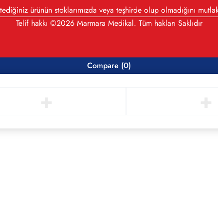
diğiniz ürünün stoklarımızda veya teşhirde olup olmadığını mutlak
Telif hakkı ©2026 Marmara Medikal. Tüm hakları Saklıdır
Compare
(0)