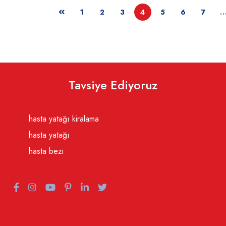
1
2
3
4
5
6
7
Tavsiye Ediyoruz
hasta yatağı kiralama
hasta yatağı
hasta bezi