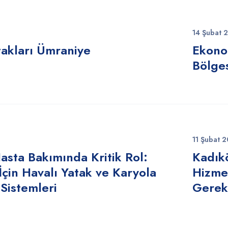
14 Şubat 
takları Ümraniye
Ekonom
Bölges
11 Şubat 
asta Bakımında Kritik Rol:
Kadıkö
İçin Havalı Yatak ve Karyola
Hizmet
Sistemleri
Gerek